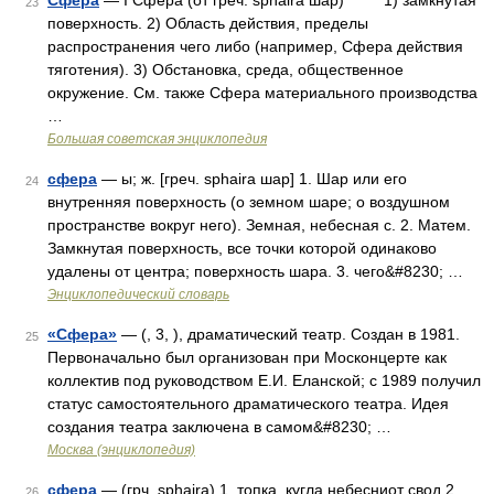
Сфера
— I Сфера (от греч. spháira шар) 1) замкнутая
23
поверхность. 2) Область действия, пределы
распространения чего либо (например, Сфера действия
тяготения). 3) Обстановка, среда, общественное
окружение. См. также Сфера материального производства
…
Большая советская энциклопедия
сфера
— ы; ж. [греч. sphaira шар] 1. Шар или его
24
внутренняя поверхность (о земном шаре; о воздушном
пространстве вокруг него). Земная, небесная с. 2. Матем.
Замкнутая поверхность, все точки которой одинаково
удалены от центра; поверхность шара. 3. чего&#8230; …
Энциклопедический словарь
«Сфера»
— (, 3, ), драматический театр. Создан в 1981.
25
Первоначально был организован при Москонцерте как
коллектив под руководством Е.И. Еланской; с 1989 получил
статус самостоятельного драматического театра. Идея
создания театра заключена в самом&#8230; …
Москва (энциклопедия)
сфера
— (грч. sphaira) 1. топка, кугла небесниот свод 2.
26