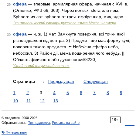
сфера
— впервые: армилярная сфера, начиная с XVII в.
29
(Огиенко, РФВ 66, 368). Через польск. sfera или нем.
Sрhаеrе из лат. sрhаеrа от греч. σφαῖρα шар, мяч, ядро …
Этимологический словарь русского языка Макса Фасмера
сфера
— и, ж. 1) мат. Замкнута поверхня, всі точки якої
30
рівновіддалені від центра. 2) Предмет, що має форму кулі;
поверхня такого предмета. •• Небе/сна сфе/ра небо,
небосхил. 3) Район дії, межа поширення чого небудь. ||
Область фізичного або духовного&#8230; …
Український тлумачний словник
Страницы
←
Предыдущая
Следующая
→
1
2
3
4
5
6
7
8
9
10
11
12
13
© Академик, 2000-2026
18+
Обратная связь:
Техподдержка
,
Реклама на сайте
👣 Путешествия