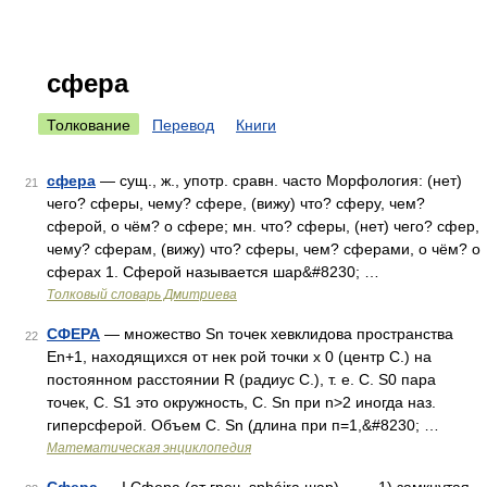
сфера
Толкование
Перевод
Книги
сфера
— сущ., ж., употр. сравн. часто Морфология: (нет)
21
чего? сферы, чему? сфере, (вижу) что? сферу, чем?
сферой, о чём? о сфере; мн. что? сферы, (нет) чего? сфер,
чему? сферам, (вижу) что? сферы, чем? сферами, о чём? о
сферах 1. Сферой называется шар&#8230; …
Толковый словарь Дмитриева
СФЕРА
— множество Sn точек хевклидова пространства
22
En+1, находящихся от нек рой точки х 0 (центр С.) на
постоянном расстоянии R (радиус С.), т. е. С. S0 пара
точек, С. S1 это окружность, С. Sn при n>2 иногда наз.
гиперсферой. Объем С. Sn (длина при п=1,&#8230; …
Математическая энциклопедия