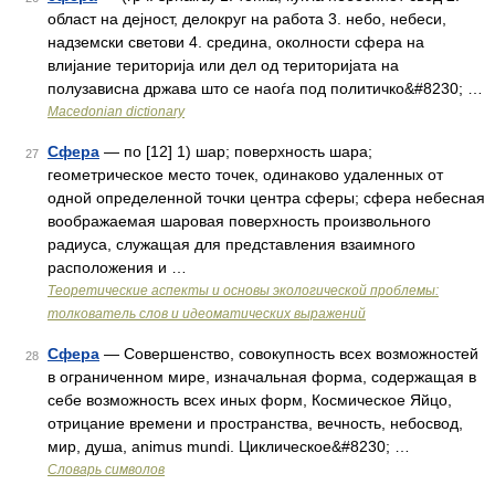
област на дејност, делокруг на работа 3. небо, небеси,
надземски светови 4. средина, околности сфера на
влијание територија или дел од територијата на
полузависна држава што се наоѓа под политичко&#8230; …
Macedonian dictionary
Сфера
— по [12] 1) шар; поверхность шара;
27
геометрическое место точек, одинаково удаленных от
одной определенной точки центра сферы; сфера небесная
воображаемая шаровая поверхность произвольного
радиуса, служащая для представления взаимного
расположения и …
Теоретические аспекты и основы экологической проблемы:
толкователь слов и идеоматических выражений
Сфера
— Совершенство, совокупность всех возможностей
28
в ограниченном мире, изначальная форма, содержащая в
себе возможность всех иных форм, Космическое Яйцо,
отрицание времени и пространства, вечность, небосвод,
мир, душа, animus mundi. Циклическое&#8230; …
Словарь символов